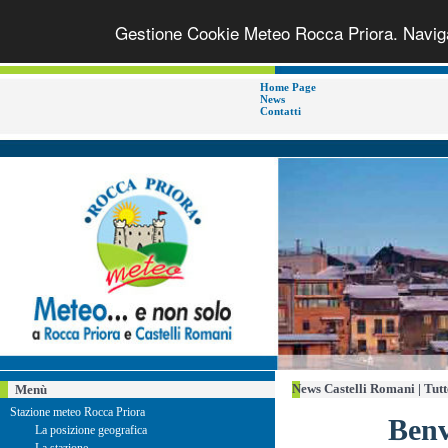
Gestione Cookie Meteo Rocca Priora. Navigan
Home Page
News
Contatti
News Castelli Romani | Tutt
Menù
Stazione meteo Rocca Priora
Benv
La posizione geografica