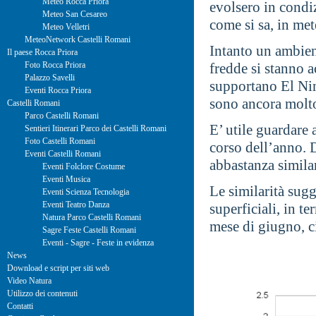
Meteo Rocca Priora
evolsero in condiz
Meteo San Cesareo
come si sa, in me
Meteo Velletri
MeteoNetwork Castelli Romani
Intanto un ambien
Il paese Rocca Priora
Foto Rocca Priora
fredde si stanno a
Palazzo Savelli
supportano El Nino
Eventi Rocca Priora
sono ancora molto
Castelli Romani
Parco Castelli Romani
E’ utile guardare 
Sentieri Itinerari Parco dei Castelli Romani
Foto Castelli Romani
corso dell’anno. 
Eventi Castelli Romani
abbastanza similar
Eventi Folclore Costume
Eventi Musica
Le similarità sug
Eventi Scienza Tecnologia
Eventi Teatro Danza
superficiali, in te
Natura Parco Castelli Romani
mese di giugno, c
Sagre Feste Castelli Romani
Eventi - Sagre - Feste in evidenza
News
Download e script per siti web
Video Natura
Utilizzo dei contenuti
Contatti