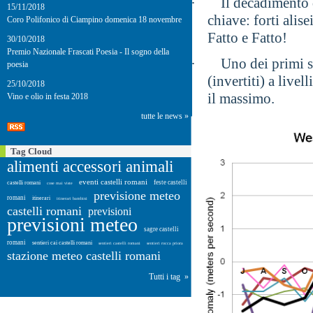
·
Il decadimento
15/11/2018
chiave: forti alis
Coro Polifonico di Ciampino domenica 18 novembre
Fatto e Fatto!
30/10/2018
Premio Nazionale Frascati Poesia - Il sogno della
·
Uno dei primi s
poesia
(invertiti) a live
25/10/2018
il massimo.
Vino e olio in festa 2018
tutte le news »
Tag Cloud
alimenti accessori animali
eventi castelli romani
feste castelli
castelli romani
cose mai viste
previsione meteo
romani
itinerari
itinerari bambini
castelli romani
previsioni
previsioni meteo
sagre castelli
romani
sentieri cai castelli romani
sentieri castelli romani
sentieri rocca priora
stazione meteo castelli romani
Tutti i tag »