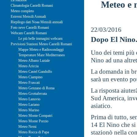
La stazione
Meteo e 
Climatologia Castelli Romani
Meteo completo
Estremi Mensili Annuali
Riepilogo dati Noaa Mensili annuali
Foto neve Castelli Romani
22/03/2016
Webcam Castelli Romani
Dopo El Nino.
Le più belle immagini webcam
Previsioni Stazioni Meteo Castelli Romani
Mappe Meteo e Radiosondaggi
Uno dei temi più 
Temperature Mare Mediterraneo
Nino ad una altre
Meteo Albano Laziale
Meteo Ariccia
La domanda in bre
Meteo Castel Gandolfo
Meteo Ciampino
sarà un evento po
Meteo Frascati
Meteo Genzano di Roma
La risposta aiuter
Meteo Grottaferrata
Sud America, inve
Meteo Lanuvio
asiatico.
Meteo Lariano
Meteo Marino
Meteo Monte Compatri
Prima di tutto, s
Meteo Monte Porzio
14 El Nino che si
Meteo Nemi
stazionò nella co
Meteo Rocca di Papa